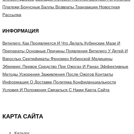
Платежи
Бонусные Баллы
Возвраты
Транзакции
Новостная
Рассылка
ИНФОРМАЦИЯ
Витилиго: Как Проявляется И Что Делать
Кубинские Мази И
Препараты
Основные Причины Появления Витилиго У Детей И
Взрослых
Сертификаты
Феномен Кубинской Медицины
Эбермин: Первое Средство При Ожогах И Ранах
Эффективные
Методы Ускорения Заживления После Ожогов
Контакты
Информация О Доставке
Политика Конфиденциальности
Условия И Положения
Связаться С Нами
Карта Сайта
КАРТА САЙТА
Каталог